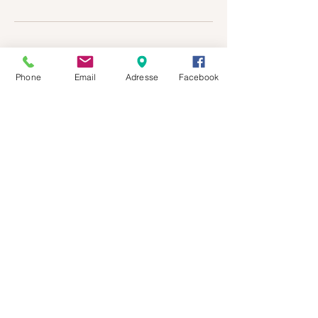
Description
Phone
Email
Adresse
Facebook
Réservez et disposez de l'espace et du
matériel disponible sur place pendant toute
une journée.
+41 77 512 98 94
​ -
info.myshala@gmail.com
Chemin de l'Enclos 1 - 1941 Vollèges - Suisse