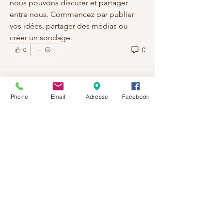
nous pouvons discuter et partager 
entre nous. Commencez par publier 
vos idées, partager des médias ou 
créer un sondage.
0
0
À propos
Pour les professeurs de yoga, masseurs
Phone
Email
Adresse
Facebook
et nutritionnistes or
...
Lire plus
membres
Julie Laigle
S'abonner
Voir tous les membres (1)